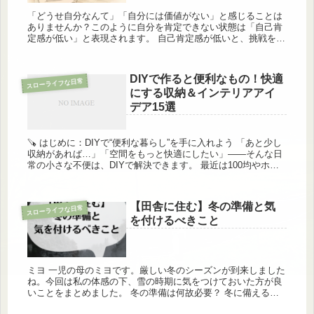
「どうせ自分なんて」「自分には価値がない」と感じることは
ありませんか？このように自分を肯定できない状態は「自己肯
定感が低い」と表現されます。 自己肯定感が低いと、挑戦を避
けてしまったり、人間関係に疲れてしまったり、心の安定を欠
いてしまうこと...
DIYで作ると便利なもの！快適
スローライフな日常
にする収納＆インテリアアイ
デア15選
🪚 はじめに：DIYで“便利な暮らし”を手に入れよう 「あと少し
収納があれば…」「空間をもっと快適にしたい」——そんな日
常の小さな不便は、DIYで解決できます。 最近は100均やホー
ムセンターでも材料が揃い、初心者でも簡単に始められるのが
D...
【田舎に住む】冬の準備と気
スローライフな日常
を付けるべきこと
ミヨ 一児の母のミヨです。厳しい冬のシーズンが到来しました
ね。今回は私の体感の下、雪の時期に気をつけておいた方が良
いことをまとめました。 冬の準備は何故必要？ 冬に備えるの
には準備が必須です。命の危険に関わるといっても過言ではな