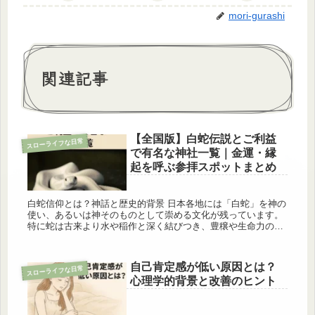
mori-gurashi
関連記事
【全国版】白蛇伝説とご利益
スローライフな日常
で有名な神社一覧｜金運・縁
起を呼ぶ参拝スポットまとめ
白蛇信仰とは？神話と歴史的背景 日本各地には「白蛇」を神の
使い、あるいは神そのものとして崇める文化が残っています。
特に蛇は古来より水や稲作と深く結びつき、豊穣や生命力の象
徴とされてきました。その中でも白蛇は「特別な存在」として
尊ばれ、神社に...
自己肯定感が低い原因とは？
スローライフな日常
心理学的背景と改善のヒント