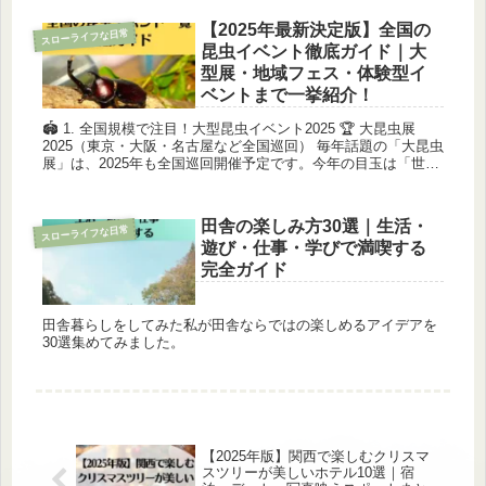
いです。 唐...
【2025年最新決定版】全国の
スローライフな日常
昆虫イベント徹底ガイド｜大
型展・地域フェス・体験型イ
ベントまで一挙紹介！
🏟️ 1. 全国規模で注目！大型昆虫イベント2025 🏆 大昆虫展
2025（東京・大阪・名古屋など全国巡回） 毎年話題の「大昆虫
展」は、2025年も全国巡回開催予定です。今年の目玉は「世界
の巨大昆虫特集」。南米のヘラクレスオオカブトや、アフ...
田舎の楽しみ方30選｜生活・
スローライフな日常
遊び・仕事・学びで満喫する
完全ガイド
田舎暮らしをしてみた私が田舎ならではの楽しめるアイデアを
30選集めてみました。
【2025年版】関西で楽しむクリスマ
スツリーが美しいホテル10選｜宿