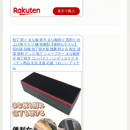
楽天で購入
包丁 研ぐ まな板 研ぎ まな板削り 荒削り 仕
上げ用 ヤスリ 鑢 研磨剤【便利なヤスリ】
切れ味 回復 包丁研ぎ器 雑菌 抑える 衛生 清
潔 便利 グッズ 包丁 シャープナー まな板研
ぎ 包丁研ぎ コンパクト ハンディタイプ キ
ッチン用品 生活 支援 応援 うれしい アイテ
ム