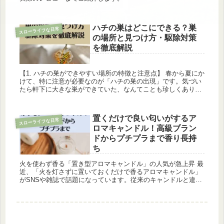
ハチの巣はどこにできる？巣
スローライフな日常
の場所と見つけ方・駆除対策
を徹底解説
【1. ハチの巣ができやすい場所の特徴と注意点】 春から夏にか
けて、特に注意が必要なのが「ハチの巣の出現」です。気づい
たら軒下に大きな巣ができていた、なんてことも珍しくありま
せん。ハチの巣が作られやすい場所には、いくつか共通する特
徴がありま...
置くだけで良い匂いがするア
スローライフな日常
ロマキャンドル！高級ブラン
ドからプチプラまで香り長持
ち
火を使わず香る「置き型アロマキャンドル」の人気が急上昇 最
近、「火を灯さずに置いておくだけで香るアロマキャンドル」
がSNSや雑誌で話題になっています。従来のキャンドルと違
い、インテリアとして飾るだけでほのかに香りが広がるため、
小さなお子様や...