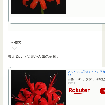
不知火
燃えるような赤が人気の品種。
オリジナル品種！ネリネ‘不知
球
価格：800円（税込、送料別)
時点)