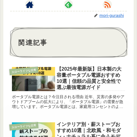
mori-gurashi
関連記事
【2025年最新版】日本製の大
スローライフな日常
容量ポータブル電源おすすめ
10選｜信頼の品質と安全性で
選ぶ最強電源ガイド
ポータブル電源とは？今注目される理由 近年、災害の多発やア
ウトドアブームの拡大により、「ポータブル電源」の需要が急
増しています。ポータブル電源とは、家庭用コンセントのよう
に家電やデバイスを充電・稼働できる持ち運び可能な蓄電池の
ことです。バッ...
インテリア別・薪ストーブお
スローライフな日常
すすめ10選｜北欧風・和モダ
ン・ナチュラル系に合うモデ