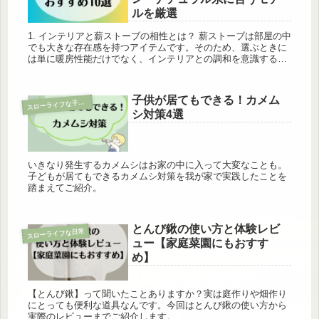
ルを厳選
1. インテリアと薪ストーブの相性とは？ 薪ストーブは部屋の中
でも大きな存在感を持つアイテムです。そのため、選ぶときに
は単に暖房性能だけでなく、インテリアとの調和を意識するこ
とが非常に重要です。例えば、無機質な北欧モダンの空間には
シンプルな...
子供が居てもできる！カメム
ス
ローライフな子育て
シ対策4選
いきなり発生するカメムシはお家の中に入って大変なことも。
子どもが居てもできるカメムシ対策を我が家で実践したことを
踏まえてご紹介。
とんび鍬の使い方と体験レビ
スローライフな日常
ュー【家庭菜園にもおすす
め】
【とんび鍬】って聞いたことありますか？実は庭作りや畑作り
にとっても便利な道具なんです。今回はとんび鍬の使い方から
実際のレビューまでご紹介します。