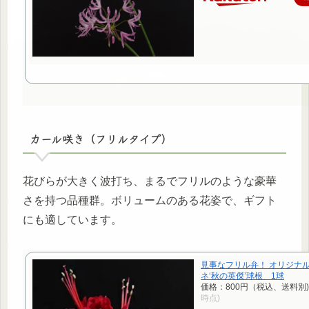
カール咲き（フリルタイプ）
花びらが大きく波打ち、まるでフリルのような豪華
さを持つ品種群。ボリュームのある花姿で、ギフト
にも適しています。
見事なフリル弁！ オリジナ
ネ‘秋の英傑’球根 1球
価格：800円（税込、送料別)
時点)