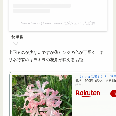
Yayoi Sano(@sano.yayoi.7)がシェアした投稿
秋津島
出回るのが少ないですが薄ピンクの色が可愛く、ネ
リネ特有のキラキラの花弁が映える品種。
オリジナル品種！ネリネ‘秋津
価格：700円（税込、送料別)
時点)