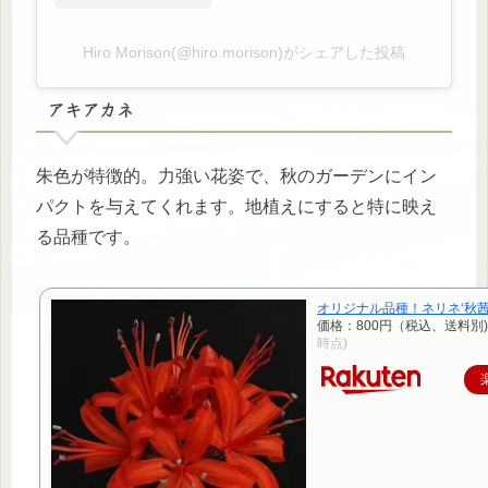
Hiro Morison(@hiro.morison)がシェアした投稿
アキアカネ
朱色が特徴的。力強い花姿で、秋のガーデンにイン
パクトを与えてくれます。地植えにすると特に映え
る品種です。
オリジナル品種！ネリネ‘秋茜
価格：800円（税込、送料別)
時点)