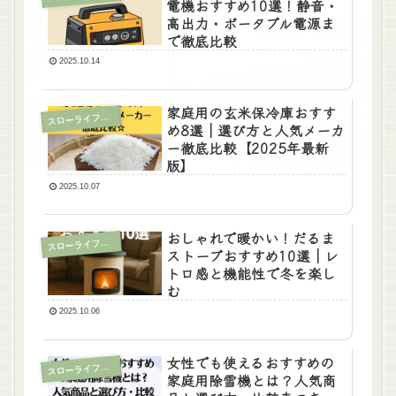
電機おすすめ10選！静音・
高出力・ポータブル電源ま
で徹底比較
2025.10.14
家庭用の玄米保冷庫おすす
ローライフに役立つ情報
ス
め8選｜選び方と人気メーカ
ー徹底比較【2025年最新
版】
2025.10.07
おしゃれで暖かい！だるま
ス
ローライフな日常
ストーブおすすめ10選｜レ
トロ感と機能性で冬を楽し
む
2025.10.06
女性でも使えるおすすめの
ローライフに役立つ情報
ス
家庭用除雪機とは？人気商