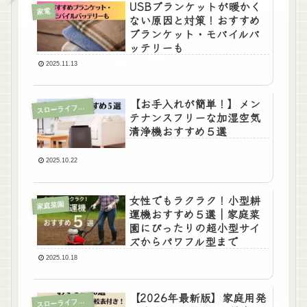
USBブランケットが暖かく
家電
ない原因と対策！おすすめ
ブランケット・モバイルバ
ッテリーも
2025.11.13
【お手入れが簡単！】メン
ローライフに役立つ情報
ス
テナンスフリーな加湿空気
清浄機おすすめ５選
2025.10.22
女性でもラクラク！小型耕
家庭菜園
運機おすすめ５選｜家庭菜
園にぴったりの超小型サイ
ズからパワフル型まで
2025.10.18
【2026年最新版】家庭用発
ローライフに役立つ情報
ス