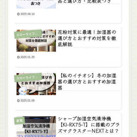
品と選び方・比較表つき
2025.09.10
花粉対策に最適！加湿器の
ローライフに役立つ情報
ス
選び方とおすすめ対策を徹
底解説
2025.01.25
【私のイチオシ】冬の加湿
ローライフに役立つ情報
ス
器の選び方とおすすめ加湿
器
2025.01.06
シャープ加湿空気清浄機
家電
【KI-RX75-T】に搭載のプラ
ズマクラスターNEXTとは？