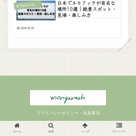
日本でネモフィラが有名な
お
でかけスポット
場所10選｜絶景スポット・
見頃・楽しみ方
2026.03.02
プライバシーポリシー・免責事項
© 2023 もりの暮らし.
ホーム
検索
トップ
サイドバー