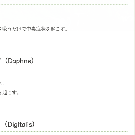
を吸うだけで中毒症状を起こす。
Daphne）
木。
き起こす。
gitalis）