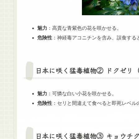
魅力
：高貴な青紫色の花を咲かせる。
危険性
：神経毒アコニチンを含み、誤食する
日本に咲く猛毒植物② ドクゼリ（Cicu
魅力
：可憐な白い小花を咲かせる。
危険性
：セリと間違えて食べると即死レベル
日本に咲く猛毒植物③ キョウチクトウ（