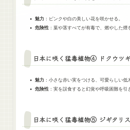
魅力
：ピンクや白の美しい花を咲かせる。
危険性
：葉や茎すべてが有毒で、燃やした煙
日本に咲く猛毒植物④ ドクウツギ（
魅力
：小さな赤い実をつける、可愛らしい低
危険性
：実を誤食すると幻覚や呼吸困難を引
日本に咲く猛毒植物⑤ ジギタリス（Di