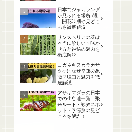
日本でジャカランダ
が見られる場所5選
｜開花時期や見どこ
ろも徹底解説
サンスベリアの花は
本当に珍しい？咲か
せ方と神秘の魅力を
徹底解説
コガネキヌカラカサ
タケはなぜ幸運の象
徴？理由と魅力を徹
底解説！
アサギマダラの日本
での生息地一覧｜飛
来ルート・観察スポ
ット・季節別の見ど
ころを解説！