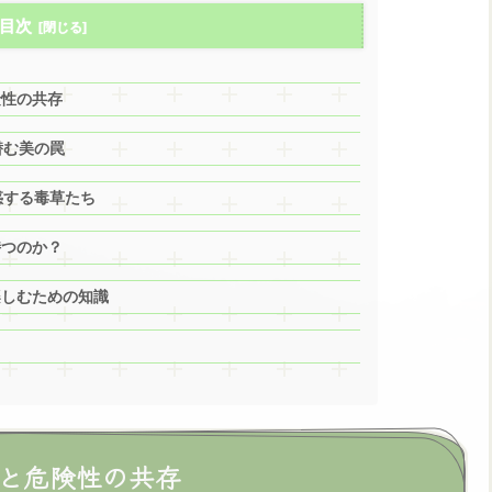
目次
険性の共存
潜む美の罠
惑する毒草たち
持つのか？
楽しむための知識
さと危険性の共存