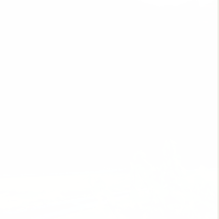
重要な要素となります。木製遊具は自然素材を使用してい
どもたちに優しい感覚を与えます。木の滑らかな質感や独
がら自然の魅力を感じることができます
。
シンプルなデザインの木製遊具は、さまざまな形で遊びに
使って自由に遊びを作り出すことができます。このよう