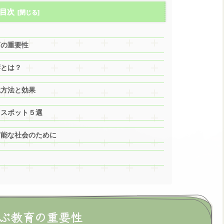
目次
育の重要性
響とは？
践方法と効果
目スポット５選
可能な社会のために
学ぶ教育の重要性