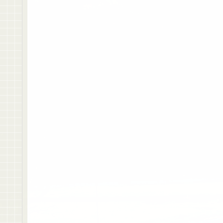
木育の中で、木製遊具は子どもたちにとって非常に
るため、プラスチックや金属製の遊具と比べて、子
特の温かさは、
五感を刺激し、子どもたちが遊びな
また、木製遊具は
創造力を育てる効果
もあります。
取り組むことができ、子どもたちは自分の想像力を