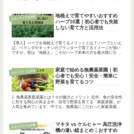
テル(@osakamarriott_m...
地植えで育てやすいおすすめ
スローライフな日常
ハーブ10選｜初心者でも失敗
しない育て方と活用法
【導入】ハーブを地植えで育てるメリットとは？ ハーブといえ
ば、ベランダやキッチンのプランターで育てるイメージが強い
ですが、実は「地植え」こそがハーブ本来の力を最大限に引き
出す方法です。地植えにすることで、根が深く張り、株が丈夫
に育つため、毎...
家庭で始める無農薬菜園｜初
スローライフな日常
心者でも安心！安全・簡単に
野菜を育てるコツ
1. 無農薬家庭菜園とは？その魅力とメリット 近年、食の安全性
に対する関心が高まる中、自宅で野菜を育てる「家庭菜園」が
人気を集めています。中でも、無農薬にこだわった家庭菜園
は、健康志向の人々にとって魅力的な選択肢です。 無農薬と
は、化学的な...
マキタ vs ケルヒャー 高圧洗浄
スローライフな日常
機の違い総まとめ｜おすすめ