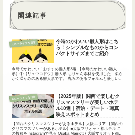
関連記事
今時のかわいい雛人形はこち
スローライフな日常
ら！シンプルなものからコン
パクトサイズまでご紹介
今時でかわいい！おすすめ雛人形3選 【今時のかわいい雛人
形】①【リュウコドウ】雛人形 ちりめん素材を使用した、柔ら
かく温かみのある雛人形です。 丸みのあるフォルムと優しい表
情が特徴で、 「今時」「かわいい」を代表する人気商品です。
コンパク...
【2025年版】関西で楽しむク
スローライフな日常
リスマスツリーが美しいホテ
ル10選｜宿泊・デート・写真
映えスポットまとめ
【関西のクリスマスツリーがあるホテル】大阪エリア 【関西の
クリスマスツリーがあるホテル】■大阪マリオット都ホテル こ
の投稿をInstagramで見る Osaka Marriott / 大阪マリオット都ホ