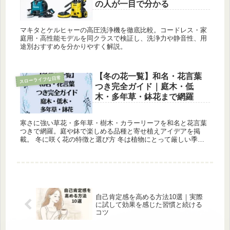
の人が一目で分かる
マキタとケルヒャーの高圧洗浄機を徹底比較。コードレス・家
庭用・高性能モデルを同クラスで検証し、洗浄力や静音性、用
途別おすすめを分かりやすく解説。
【冬の花一覧】和名・花言葉
スローライフな日常
つき完全ガイド｜庭木・低
木・多年草・鉢花まで網羅
寒さに強い草花・多年草・樹木・カラーリーフを和名と花言葉
つきで網羅。庭や鉢で楽しめる品種と寄せ植えアイデアを掲
載。 冬に咲く花の特徴と選び方 冬は植物にとって厳しい季節
ですが、この時期にこそ美しく咲く花があります。冬の花の多
くは耐寒性に優れ...
自己肯定感を高める方法10選｜実際
に試して効果を感じた習慣と続ける
コツ