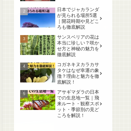
日本でジャカランダ
が見られる場所5選
｜開花時期や見どこ
ろも徹底解説
サンスベリアの花は
本当に珍しい？咲か
せ方と神秘の魅力を
徹底解説
コガネキヌカラカサ
タケはなぜ幸運の象
徴？理由と魅力を徹
底解説！
アサギマダラの日本
での生息地一覧｜飛
来ルート・観察スポ
ット・季節別の見ど
ころを解説！