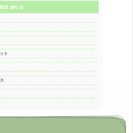
目次
ット
ス