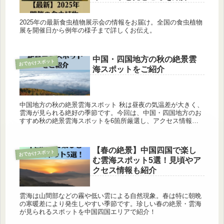
2025年の最新食虫植物展示会の情報をお届け。全国の食虫植物
展を開催日から例年の様子まで詳しくお伝え。
中国・四国地方の秋の絶景雲
おでかけスポット
海スポットをご紹介
中国地方の秋の絶景雲海スポット 秋は昼夜の気温差が大きく、
雲海が見られる絶好の季節です。今回は、中国・四国地方のお
すすめ秋の絶景雲海スポットを6箇所厳選し、アクセス情報と
見どころをお伝えします。各スポットの魅力とともに、アクセ
スに便利な方法...
【春の絶景】中国四国で楽し
おでかけスポット
む雲海スポット5選！見頃やア
クセス情報も紹介
雲海は山間部などの霧や低い雲による自然現象。春は特に朝晩
の寒暖差により発生しやすい季節です。珍しい春の絶景・雲海
が見られるスポットを中国四国エリアで紹介！