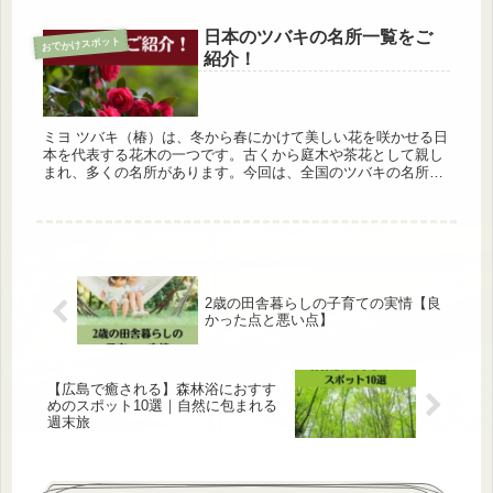
日本のツバキの名所一覧をご
おでかけスポット
紹介！
ミヨ ツバキ（椿）は、冬から春にかけて美しい花を咲かせる日
本を代表する花木の一つです。古くから庭木や茶花として親し
まれ、多くの名所があります。今回は、全国のツバキの名所7
カ所を詳しく紹介します。 日本のツバキの名所 【関東エリ
ア】 日本のツ...
2歳の田舎暮らしの子育ての実情【良
かった点と悪い点】
【広島で癒される】森林浴におすす
めのスポット10選｜自然に包まれる
週末旅