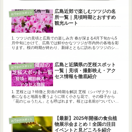
広島近郊で楽しむツツジの名
おでかけスポット
所一覧｜見頃時期とおすすめ
観光ルート
1. ツツジの見頃と広島での楽しみ方 春が深まる4月下旬から5
月中旬にかけて、広島では鮮やかなツツジが市内外の各地を彩
ります。桜の時期が終わり、新緑とともに訪れるツツジのシー
ズンは、観光客にとっても地元民にとっても楽しみな時期で
す。 ツツジ...
広島と近隣県の芝桜スポット
おでかけスポット
一覧｜見頃・撮影映え・アク
セス情報を徹底紹介
1. 芝桜とは？特徴と見頃の時期を解説 芝桜（シバザクラ）は、
春になると地面を覆うように咲く小さな花で、その様子から
「花のじゅうたん」とも呼ばれます。桜とは名前がついていま
すが、実はまったく別の植物で、ハナシノブ科の多年草。名前
の由来は「芝...
【最新】2025年開催の食虫植
おでかけスポット
物展示会まとめ！全国の注目
イベントと見どころを紹介