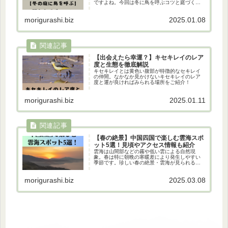
ですよね。今回は冬に鳥を呼ぶコツと庭づくり
のアイデアをご紹介。
morigurashi.biz
2025.01.08
【出会えたら幸運？】キセキレイのレア
度と生態を徹底解説
キセキレイとは黄色い腹部が特徴的なセキレイ
の仲間。なかなか見かけないキセキレイのレア
度と運が良ければみられる場所をご紹介！
morigurashi.biz
2025.01.11
【春の絶景】中国四国で楽しむ雲海スポ
ット5選！見頃やアクセス情報も紹介
雲海は山間部などの霧や低い雲による自然現
象。春は特に朝晩の寒暖差により発生しやすい
季節です。珍しい春の絶景・雲海が見られるス
ポットを中国四国エリアで紹介！
morigurashi.biz
2025.03.08