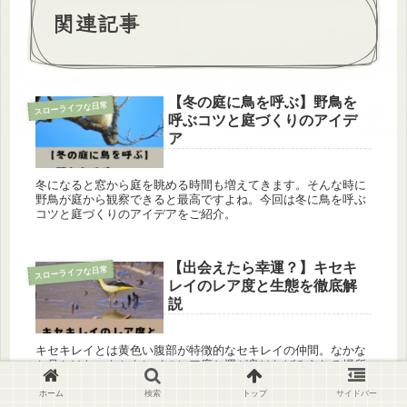
関連記事
【冬の庭に鳥を呼ぶ】野鳥を
スローライフな日常
呼ぶコツと庭づくりのアイデ
ア
冬になると窓から庭を眺める時間も増えてきます。そんな時に
野鳥が庭から観察できると最高ですよね。今回は冬に鳥を呼ぶ
コツと庭づくりのアイデアをご紹介。
【出会えたら幸運？】キセキ
スローライフな日常
レイのレア度と生態を徹底解
説
キセキレイとは黄色い腹部が特徴的なセキレイの仲間。なかな
か見かけないキセキレイのレア度と運が良ければみられる場所
をご紹介！
ホーム
検索
トップ
サイドバー