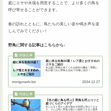
庭にエサや水場を用意することで、より多くの鳥を
呼び寄せることができます。
春の訪れとともに、鳥たちの美しい姿や鳴き声を楽
しんでみてください！
野鳥に関する記事はこちらから↓
庭に来る冬鳥50選！レア度とおすすめの
エサをご紹介
冬は庭に野鳥が来てくれる絶好の機会！実際に
私が庭でみた野鳥も含めて50種ご紹介！
morigurashi.biz
2024.12.27
【冬の庭に鳥を呼ぶ】野鳥を呼ぶコツと
庭づくりのアイデア
冬になると窓から庭を眺める時間も増えてきま
す。そんな時に野鳥が庭から観察できると最高