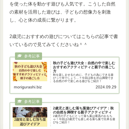
を使った体を動かす遊びも人気です。こうした自然
の素材を活用した遊びは、子どもの想像力を刺激
し、心と体の成長に繋がります。
2歳児におすすめの遊びについてはこちらの記事で書
いているので見てみてくださいね＾＾
秋の子ども遊び大全：自然の中で楽しむ
おすすめアクティビティと親子の過ごし
方
秋を楽しませるために、子どもの為にできる遊
びって何でしょう…？今回は秋を沢山満喫でき
る自然の中で楽しめる遊びをご紹介！
morigurashi.biz
2024.09.29
2歳児と楽しむ落ち葉遊びアイデア：秋
の自然を満喫する親子アクティビティ
2歳児の子どもにとって落ち葉は最高のおもち
ゃ！今回は2歳児でも楽しめる落ち葉で出来る遊
びをご紹介！