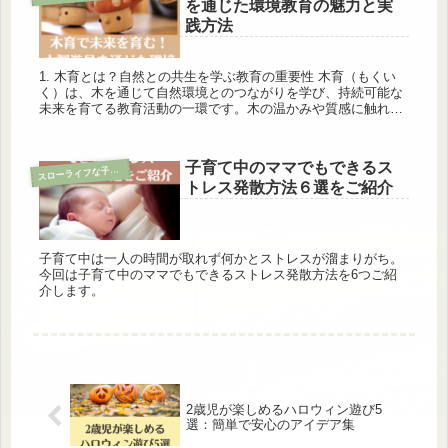
を通じた環境教育の魅力と実
践方法
1. 木育とは？自然との共生を学ぶ教育の重要性 木育（もくい
く）は、木を通じて自然環境とのつながりを学び、持続可能な
未来を育てる教育活動の一環です。木の温かみや質感に触れる
ことで、子どもたちは自然に親しみ、木材や森林が持つ重要性
を体感します...
子育て中のママでもできるス
ス
ローライフな子育て
トレス発散方法６選をご紹介
子育て中は一人の時間が取れず何かとストレスが溜まりがち。
今回は子育て中のママでもできるストレス発散方法を6つご紹
介します。
2歳児が楽しめるハロウィン遊び5
選：簡単で安心のアイデア集