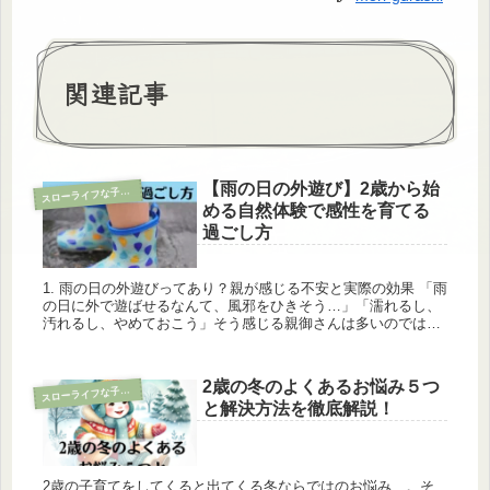
関連記事
【雨の日の外遊び】2歳から始
ス
ローライフな子育て
める自然体験で感性を育てる
過ごし方
1. 雨の日の外遊びってあり？親が感じる不安と実際の効果 「雨
の日に外で遊ばせるなんて、風邪をひきそう…」「濡れるし、
汚れるし、やめておこう」そう感じる親御さんは多いのではな
いでしょうか。 でも実は、雨の日の外遊びには、晴れの日には
得られな...
2歳の冬のよくあるお悩み５つ
ス
ローライフな子育て
と解決方法を徹底解説！
2歳の子育てをしてくると出てくる冬ならではのお悩み…。そ