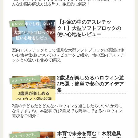
んなお悩み解決方法を5つ、徹底的に解説！
【お家の中のアスレチッ
おもちゃ
ク！】大型ソフトブロックの
使い心地をレビュー
室内アスレチックとして優秀な大型ソフトブロックの実際の使
い心地や仕様についてのレビューをご紹介。他の室内アスレチ
ックとの違いも含めて解説。
2歳児が楽しめるハロウィン遊
ス
ローライフな子育て
び5選：簡単で安心のアイデア
集
2歳の子どもだとどんなハロウィンを過ごしたらいいのか気に
なりますよね。本記事では2歳児でも簡単にできるハロウィン
遊びをご紹介！
木育で未来を育む！木製遊具
ス
ローライフな子育て