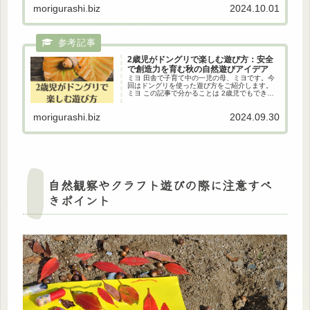
morigurashi.biz
2024.10.01
2歳児がドングリで楽しむ遊び方：安全
で創造力を育む秋の自然遊びアイデア
ミヨ 田舎で子育て中の一児の母、ミヨです。今
回はドングリを使った遊び方をご紹介します。
ミヨ この記事で分かることは 2歳児でもできる
ドングリの遊び方 親子でできるドングリ遊び ド
ングリ遊びの効果とメリット また、秋の自然の
morigurashi.biz
2024.09.30
遊び方については...
自然観察やクラフト遊びの際に注意すべ
きポイント