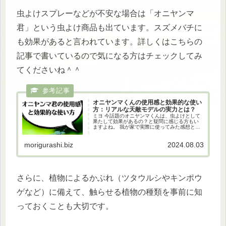
虫よけスプレーなどが不安な場合は「オニヤンマ
君」という虫よけ商品も出ています。スズメバチに
も効果があると言われています。詳しくはこちらの
記事で書いているので気になる方はチェックしてみ
てくださいね＾＾
オニヤンマくんの使用感と効果的な使い
方：リアルな天敵モデルの実力とは？
ミヨ 今話題のオニヤンマくんは、虫よけとして
果たして効果があるの？と疑問に感じる方もい
ますよね。 我が家で実際に使ってみた感想と、
効果的な使い方についてご紹介します！ オニヤ
ンマくんとは？ オニヤンマくんは、昆虫のオニ
morigurashi.biz
2024.08.03
ヤンマをリアルに模した...
さらに、植物によるかぶれ（ツタウルシやキンポウ
ゲなど）に備えて、触らせる植物の種類を事前に知
っておくことも大切です。