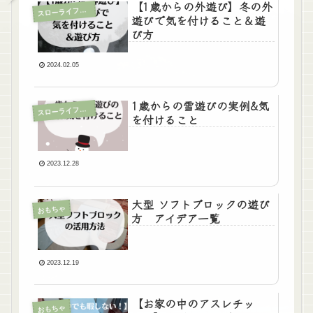
【1歳からの外遊び】冬の外
ローライフな子育て
ス
遊びで気を付けること＆遊
び方
2024.02.05
1歳からの雪遊びの実例&気
ローライフな子育て
ス
を付けること
2023.12.28
大型 ソフトブロックの遊び
おもちゃ
方 アイデア一覧
2023.12.19
【お家の中のアスレチッ
おもちゃ