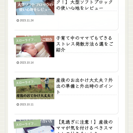
ク！】大型ソフトブロック
の使い心地をレビュー
2023.11.24
子育て中のママでもできる
ローライフな子育て
ス
ストレス発散方法６選をご
紹介
2023.10.14
産後のお出かけ大丈夫？外
ローライフな子育て
ス
出の準備と外出時のポイン
ト
2023.10.11
【見過ぎに注意！】産後の
ローライフな子育て
ス
ママが気を付けるべきスマ